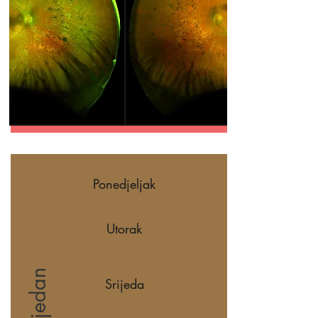
Ponedjeljak
Utorak
Peti tjedan
Srijeda