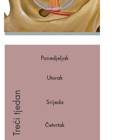
Ponedjeljak
Utorak
Treći tjedan
Srijeda
Četvrtak