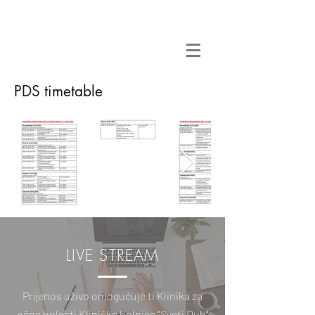
PDS timetable
LIVE STREAM
Prijenos uživo omogućuje ti Klinika za
očne bolesti Kliničke bolnice "Sveti Duh"