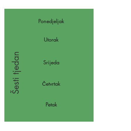
Ponedjeljak
Utorak
Šesti tjedan
Srijeda
Četvrtak
Petak