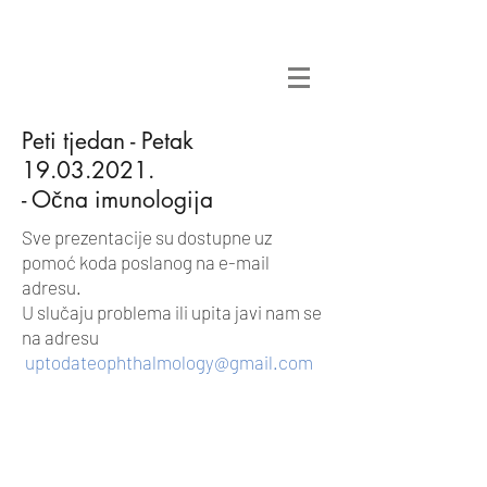
Peti tjedan - Petak
19.03.2021
.
- Očna imunologija
Sve prezentacije su dostupne uz
pomoć koda poslanog na e-mail
adresu.
U slučaju problema ili upita javi nam se
na adresu
uptodateophthalmology@gmail.com